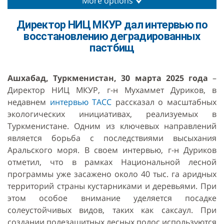
More options
Директор НИЦ МКУР дал интервью по
восстановлению деградированных
пастбищ
Ашхабад, Туркменистан, 30 марта 2025 года
–
Директор НИЦ МКУР, г-н Мухаммет Дуриков, в
недавнем
интервью ТАСС
рассказал о масштабных
экологических инициативах, реализуемых в
Туркменистане. Одним из ключевых направлений
является борьба с последствиями высыхания
Аральского моря. В своем интервью, г-н Дуриков
отметил, что в рамках Национальной лесной
программы уже засажено около 40 тыс. га аридных
территорий страны кустарниками и деревьями. При
этом особое внимание уделяется посадке
солеустойчивых видов, таких как саксаул. При
создании полезащитных лесных полос используются