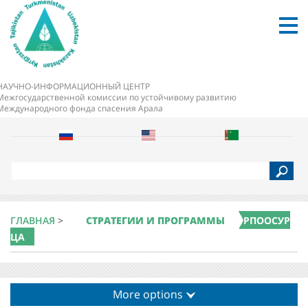
НАУЧНО-ИНФОРМАЦИОННЫЙ ЦЕНТР
Межгосударственной комиссии по устойчивому развитию
Международного фонда спасения Арала
S
e
a
r
c
ГЛАВНАЯ
>
СТРАТЕГИИ И ПРОГРАММЫ
РПООСУР
h
ЦА
More options