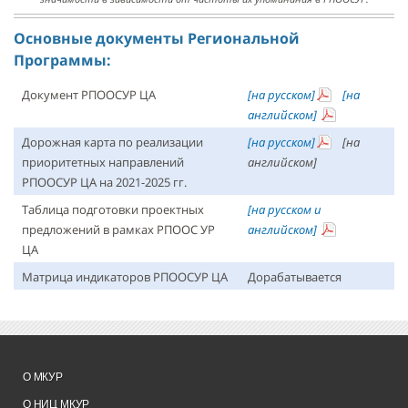
Основные документы Региональной
Программы:
Документ РПООСУР ЦА
[на русском]
[на
английском]
Дорожная карта по реализации
[на русском]
[на
приоритетных направлений
английском]
РПООСУР ЦА на 2021-2025 гг.
Таблица подготовки проектных
[на русском и
предложений в рамках РПООС УР
английском]
ЦА
Матрица индикаторов РПООСУР ЦА
Дорабатывается
О МКУР
О НИЦ МКУР