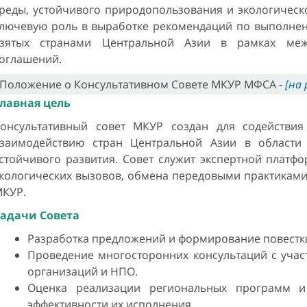
реды, устойчивого природопользования и экологическо
лючевую роль в выработке рекомендаций по выполнени
взятых странами Центральной Азии в рамках меж
оглашений.
Положение о Консультативном Совете МКУР МФСА -
[на 
лавная цель
онсультативный совет МКУР создан для содействи
заимодействию стран Центральной Азии в област
стойчивого развития. Совет служит экспертной платф
кологических вызовов, обмена передовыми практиками
КУР.
адачи Совета
Разработка предложений и формирование повестк
Проведение многосторонних консультаций с учас
организаций и НПО.
Оценка реализации региональных программ и
эффективности их исполнения.