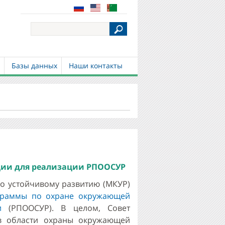
S
e
a
r
c
и
Базы данных
Наши контакты
h
ции для реализации РПООСУР
о устойчивому развитию (МКУР)
граммы по охране окружающей
и
(РПООСУР). В целом, Совет
 в области охраны окружающей