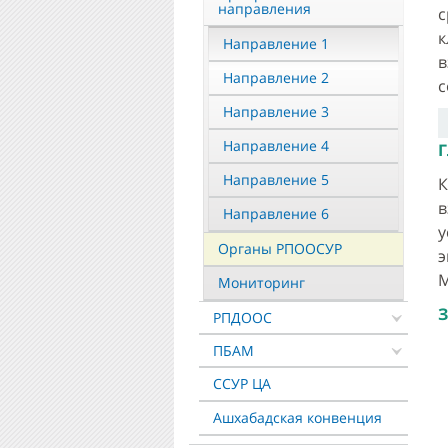
направления
с
к
Направление 1
Направление 2
с
Направление 3
Направление 4
Г
Направление 5
К
в
Направление 6
у
Органы РПООСУР
э
М
Мониторинг
З
РПДООС
ПБАМ
ССУР ЦА
Ашхабадская конвенция