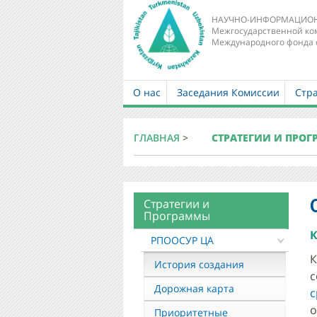
НАУЧНО-ИНФОРМАЦИОН
Межгосударственной ко
Международного фонда 
О нас
Заседания Комиссии
Стр
Main
navigation
ГЛАВНАЯ
>
СТРАТЕГИИ И ПРО
Стратегии и
About
Программы
mkur
К
РПООСУР ЦА
К
История создания
с
Дорожная карта
с
о
Приоритетные