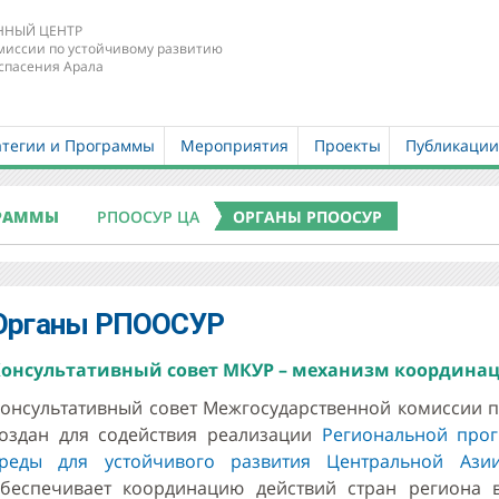
НЫЙ ЦЕНТР
миссии по устойчивому развитию
спасения Арала
атегии и Программы
Мероприятия
Проекты
Публикаци
ГРАММЫ
РПООСУР ЦА
ОРГАНЫ РПООСУР
Органы РПООСУР
онсультативный совет МКУР – механизм координа
онсультативный совет Межгосударственной комиссии п
оздан для содействия реализации
Региональной про
реды для устойчивого развития Центральной Ази
беспечивает координацию действий стран региона