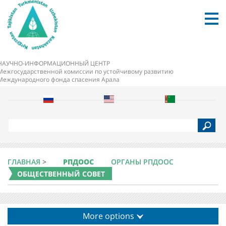
НАУЧНО-ИНФОРМАЦИОННЫЙ ЦЕНТР
Межгосударственной комиссии по устойчивому развитию
Международного фонда спасения Арала
S
e
a
r
c
ГЛАВНАЯ
>
РПДООС
ОРГАНЫ РПДООС
h
ОБЩЕСТВЕННЫЙ СОВЕТ
More options