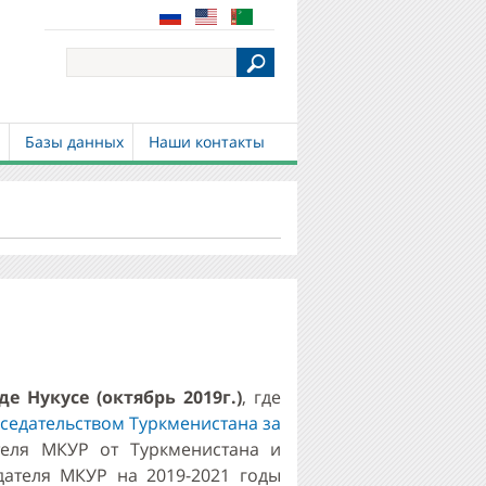
S
e
a
r
c
и
Базы данных
Наши контакты
h
 Нукусе (октябрь 2019г.)
, где
седательством Туркменистана за
теля МКУР от Туркменистана и
ателя МКУР на 2019-2021 годы