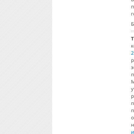
п
г
Б
Т
к
2
р
э
п
М
р
п
о
н