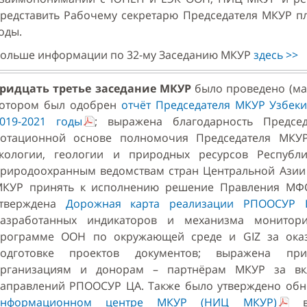
редставить Рабочему секретарю Председателя МКУР пл
оды.
ольше информации по 32-му Заседанию МКУР
здесь >>
ридцать третье заседание МКУР
было проведено (мар
отором был одобрен
отчёт Председателя МКУР Узбеки
019-2021 годы
; выражена благодарность Предс
отационной основе полномочия Председателя МКУР
кологии, геологии и природных ресурсов Республ
риродоохранным ведомствам стран Центральной Азии
КУР принять к исполнению решение Правления МФСА
утверждена
Дорожная карта реализации РПООСУР 
азработанных индикаторов и механизма монитори
рограмме ООН по окружающей среде и GIZ за ока
подготовке проектов документов; выражена при
рганизациям и донорам – партнёрам МКУР за вк
аправлений РПООСУР ЦА. Также было утверждено об
информационном центре МКУР (НИЦ МКУР)
в 