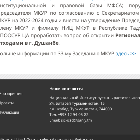
институциональной и правовой базы МФСА; пору
редседателя МКУР по согласованию с Секретариатом
КУР на 2022-2024 годы и внести на утверждение Предсе
лену МКУР и филиалу НИЦ МКУР в Республике Тадж
ПООСУР ЦА проработать вопрос об открытии
Регионал
тходами в г. Душанбе
.
ольше информации по 33-му Заседанию МКУР
здесь >>
Наши контакты
Мероприятия
Национальный Институт пустынь растительного 
Ул. Битарап Туркменистан, 15
Проекты
г.Ашхабад, Туркменистан, 744000
Публикации
Тел. +993 12 94-05-82
Email: sic-icsd@sanly.tm
tions of Use
| Фотографии Атамырата Вейисова