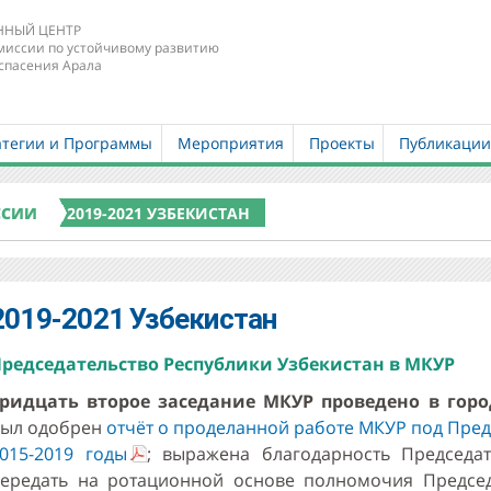
НЫЙ ЦЕНТР
миссии по устойчивому развитию
спасения Арала
атегии и Программы
Мероприятия
Проекты
Публикаци
ССИИ
2019-2021 УЗБЕКИСТАН
2019-2021 Узбекистан
редседательство Республики Узбекистан в МКУР
ридцать второе заседание МКУР проведено в городе
ыл одобрен
отчёт о проделанной работе МКУР под Пред
015-2019 годы
; выражена благодарность Председа
ередать на ротационной основе полномочия Председ