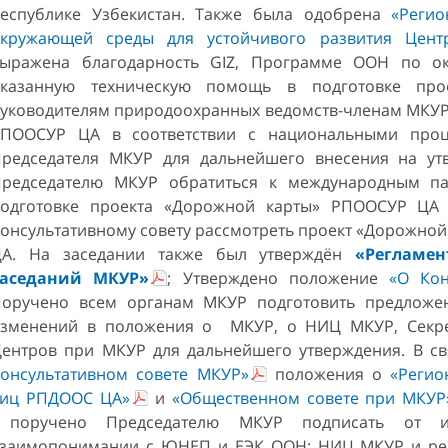
еспублике Узбекистан. Также была одобрена
«Реги
кружающей среды для устойчивого развития Цент
ыражена благодарность GIZ, Программе ООН по 
оказанную техническую помощь в подготовке пр
уководителям природоохранных ведомств-членам МКУР 
ПООСУР ЦА в соответствии с национальными про
редседателя МКУР для дальнейшего внесения на у
редседателю МКУР обратиться к международным па
одготовке проекта «Дорожной карты» РПООСУР ЦА 
онсультативному совету рассмотреть проект «Дорожно
ЦА. На заседании также был утверждён
«Регламе
заседаний МКУР»
;
Утверждено положение
«О Кон
оручено всем органам МКУР подготовить предложе
зменений в положения о МКУР, о НИЦ МКУР, Секре
ентров при МКУР для дальнейшего утверждения. В с
онсультативном совете МКУР»
положения о
«Регио
иц РПДООС ЦА»
и
«Общественном совете при МКУР
поручено Председателю МКУР подписать от 
заимопонимании с ЮНЕП и ЕЭК ООН; НИЦ МКУР и ре