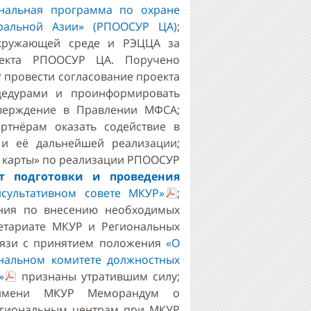
ональная программа по охране
ральной Азии» (РПООСУР ЦА)
;
окружающей среде и РЭЦЦА за
оекта РПООСУР ЦА. Поручено
провести согласование проекта
цедурами и проинформировать
тверждение в Правлении МФСА;
ртнёрам оказать содействие в
и её дальнейшей реализации;
й карты» по реализации РПООСУР
нт подготовки и проведения
сультативном совете МКУР»
;
ния по внесению необходимых
тариате МКУР и Региональных
вязи с принятием положения
«О
нальном комитете должностных
»
признаны утратившим силу;
имени МКУР Меморандум о
гиональным центрам при МКУР