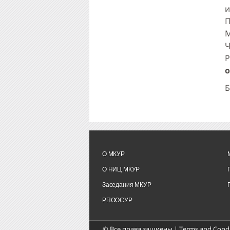
П
М
Ч
Р
о
Б
О МКУР
О НИЦ МКУР
Заседания МКУР
РПООСУР
© Все права защиены |
Terms and Condi