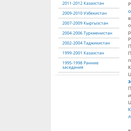
2011-2012 Казахстан
Р
о
2009-2010 Узбекистан
в
2007-2009 Кыргызстан
р
2004-2006 Туркменистан
Р
2002-2004 Таджикистан
П
1999-2001 Казахстан
П
п
1995-1998 Ранние
К
заседания
П
и
Ц
К
л
в