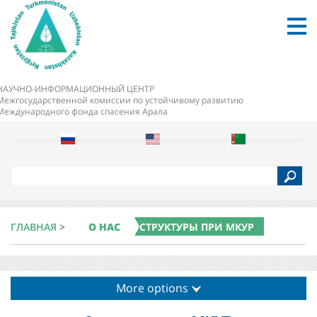
НАУЧНО-ИНФОРМАЦИОННЫЙ ЦЕНТР
Межгосударственной комиссии по устойчивому развитию
Международного фонда спасения Арала
S
e
a
r
c
ГЛАВНАЯ
>
О НАС
СТРУКТУРЫ ПРИ МКУР
h
More options