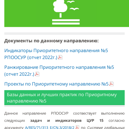
Документы по данному направлению:
Индикаторы Приоритетного направления №5
РПООСУР (отчет 2022г.)
Ранжирование Приоритетного направления №5
(отчет 2022г.)
Проекты по Приоритетному направлению №5
Базы данных и лучших практик по Приоритному
направлению №5
Данное направление РПООСУР соотвествует выполнению
следующих
задач и индикаторов ЦУР 15
согласно
документу
A/RES/71/313 E/CN.3/2018/2
по
Системе глобальных