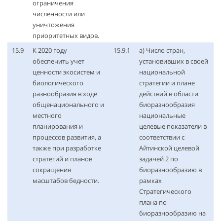
ограничения
численности или
уничтожения
приоритетных видов.
15.9
К 2020 году
15.9.1
a) Число стран,
обеспечить учет
установивших в своей
ценности экосистем и
национальной
биологического
стратегии и плане
разнообразия в ходе
действий в области
общенационального и
биоразнообразия
местного
национальные
планирования и
целевые показатели в
процессов развития, а
соответствии с
также при разработке
Айтинской целевой
стратегий и планов
задачей 2 по
сокращения
биоразнообразию в
масштабов бедности.
рамках
Стратегического
плана по
биоразнообразию на