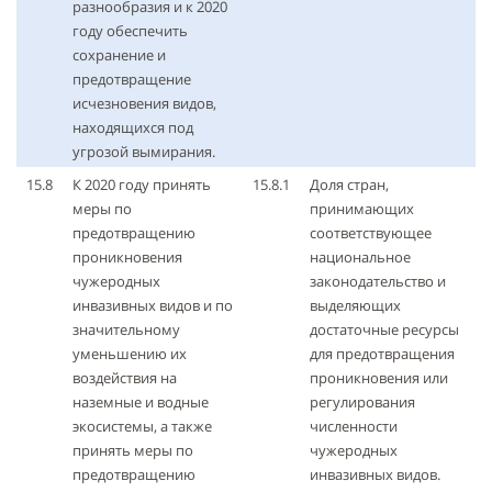
разнообразия и к 2020
году обеспечить
сохранение и
предотвращение
исчезновения видов,
находящихся под
угрозой вымирания.
15.8
К 2020 году принять
15.8.1
Доля стран,
меры по
принимающих
предотвращению
соответствующее
проникновения
национальное
чужеродных
законодательство и
инвазивных видов и по
выделяющих
значительному
достаточные ресурсы
уменьшению их
для предотвращения
воздействия на
проникновения или
наземные и водные
регулирования
экосистемы, а также
численности
принять меры по
чужеродных
предотвращению
инвазивных видов.