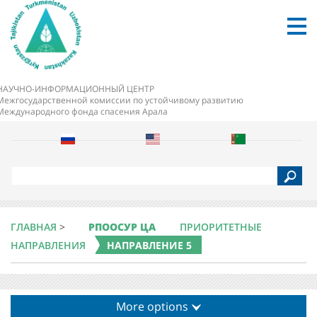
НАУЧНО-ИНФОРМАЦИОННЫЙ ЦЕНТР
Межгосударственной комиссии по устойчивому развитию
Международного фонда спасения Арала
S
e
a
r
c
ГЛАВНАЯ
>
РПООСУР ЦА
ПРИОРИТЕТНЫЕ
h
НАПРАВЛЕНИЯ
НАПРАВЛЕНИЕ 5
More options