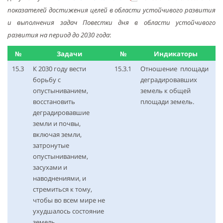
показателей достижения целей в области устойчивого развития
и выполнения задач Повестки дня в области устойчивого
развития на период до 2030 года
:
№
Задачи
№
Индикаторы
15.3
К 2030 году вести
15.3.1
Отношение площади
борьбу с
деградировавших
опустыниванием,
земель к общей
восстановить
площади земель.
деградировавшие
земли и почвы,
включая земли,
затронутые
опустыниванием,
засухами и
наводнениями, и
стремиться к тому,
чтобы во всем мире не
ухудшалось состояние
земель.