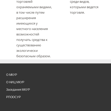
торговлей
среди видов,
охраняемыми видами,
которыми ведется
в том числе путем
торговля.
расширения
имеющихся у
местного населения
возможностей
получать средства к
существованию
экологически
безопасным образом.
О МКУР
О НИЦ МКУР
Заседания МКУР
РПООСУР