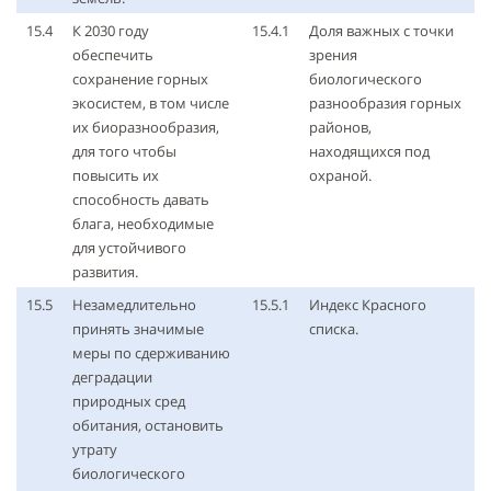
15.4
К 2030 году
15.4.1
Доля важных с точки
обеспечить
зрения
сохранение горных
биологического
экосистем, в том числе
разнообразия горных
их биоразнообразия,
районов,
для того чтобы
находящихся под
повысить их
охраной.
способность давать
блага, необходимые
для устойчивого
развития.
15.5
Незамедлительно
15.5.1
Индекс Красного
принять значимые
списка.
меры по сдерживанию
деградации
природных сред
обитания, остановить
утрату
биологического