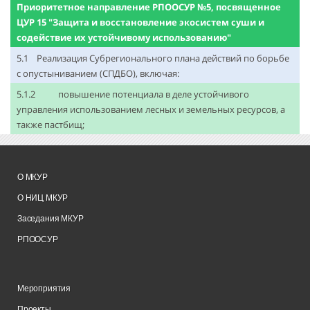
Приоритетное направление РПООСУР №5, посвященное
ЦУР 15 "Защита и восстановление экосистем суши и
содействие их устойчивому использованию"
5.1 Реализация Субрегионального плана действий по борьбе
с опустыниванием (СПДБО), включая:
5.1.2 повышение потенциала в деле устойчивого
управления использованием лесных и земельных ресурсов, а
также пастбищ;
О МКУР
О НИЦ МКУР
Заседания МКУР
РПООСУР
Мероприятия
Проекты