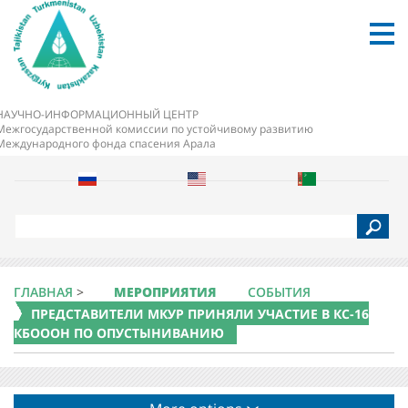
НАУЧНО-ИНФОРМАЦИОННЫЙ ЦЕНТР
Межгосударственной комиссии по устойчивому развитию
Международного фонда спасения Арала
S
e
a
r
c
ГЛАВНАЯ
>
МЕРОПРИЯТИЯ
СОБЫТИЯ
h
ПРЕДСТАВИТЕЛИ МКУР ПРИНЯЛИ УЧАСТИЕ В КС-16
КБОООН ПО ОПУСТЫНИВАНИЮ