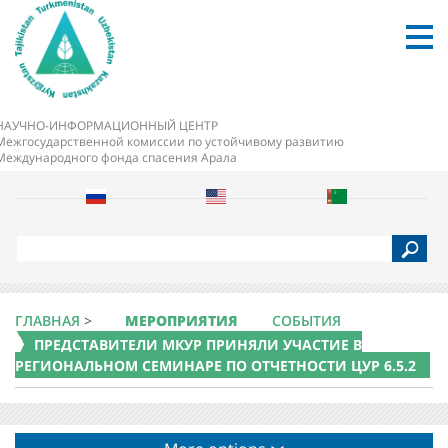
НАУЧНО-ИНФОРМАЦИОННЫЙ ЦЕНТР
Межгосударственной комиссии по устойчивому развитию
Международного фонда спасения Арала
S
e
a
r
c
ГЛАВНАЯ
>
МЕРОПРИЯТИЯ
СОБЫТИЯ
h
ПРЕДСТАВИТЕЛИ МКУР ПРИНЯЛИ УЧАСТИЕ В
РЕГИОНАЛЬНОМ СЕМИНАРЕ ПО ОТЧЕТНОСТИ ЦУР 6.5.2