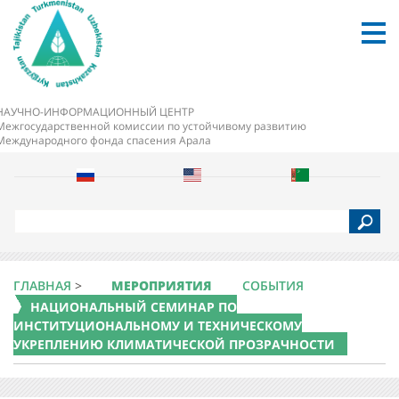
НАУЧНО-ИНФОРМАЦИОННЫЙ ЦЕНТР
Межгосударственной комиссии по устойчивому развитию
Международного фонда спасения Арала
S
e
a
r
c
ГЛАВНАЯ
>
МЕРОПРИЯТИЯ
СОБЫТИЯ
h
НАЦИОНАЛЬНЫЙ СЕМИНАР ПО
ИНСТИТУЦИОНАЛЬНОМУ И ТЕХНИЧЕСКОМУ
УКРЕПЛЕНИЮ КЛИМАТИЧЕСКОЙ ПРОЗРАЧНОСТИ