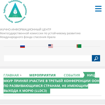
НАУЧНО-ИНФОРМАЦИОННЫЙ ЦЕНТР
Межгосударственной комиссии по устойчивому развитию
Международного фонда спасения Арала
S
e
a
r
c
ГЛАВНАЯ
>
МЕРОПРИЯТИЯ
СОБЫТИЯ
НИЦ
h
МКУР ПРИНЯЛ УЧАСТИЕ В ТРЕТЬЕЙ КОНФЕРЕНЦИИ ООН
ПО РАЗВИВАЮЩИМСЯ СТРАНАМ, НЕ ИМЕЮЩИМ
ВЫХОДА К МОРЮ (LLDC3)