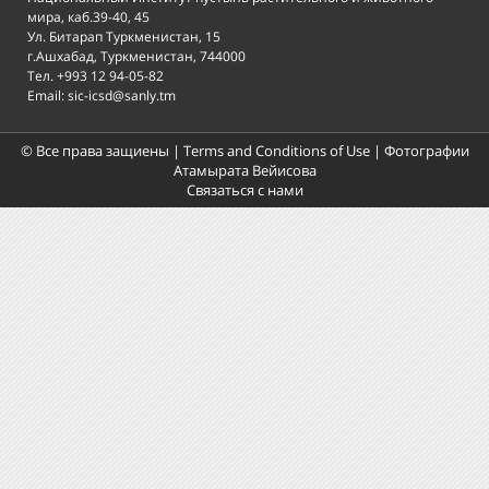
мира, каб.39-40, 45
Ул. Битарап Туркменистан, 15
г.Ашхабад, Туркменистан, 744000
Тел. +993 12 94-05-82
Email: sic-icsd@sanly.tm
© Все права защиены |
Terms and Conditions of Use
| Фотографии
Атамырата Вейисова
Связаться с нами