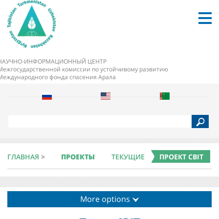
НАУЧНО-ИНФОРМАЦИОННЫЙ ЦЕНТР
Межгосударственной комиссии по устойчивому развитию
Международного фонда спасения Арала
S
e
a
r
c
ГЛАВНАЯ
>
ПРОЕКТЫ
ТЕКУЩИЕ
ПРОЕКТ CBIT
h
More options