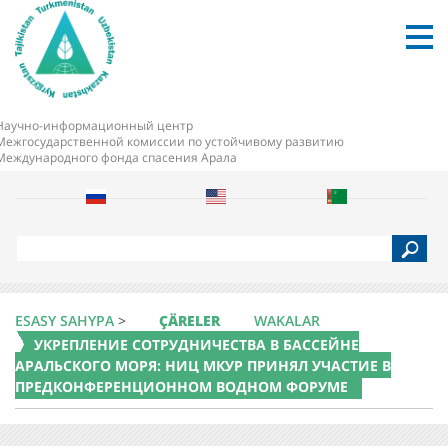
Научно-информационный центр
Межгосударственной комиссии по устойчивому развитию
Международного фонда спасения Арала
S
e
a
r
c
ESASY SAHYPA
>
ÇÄRELER
WAKALAR
h
УКРЕПЛЕНИЕ СОТРУДНИЧЕСТВА В БАССЕЙНЕ
АРАЛЬСКОГО МОРЯ: НИЦ МКУР ПРИНЯЛ УЧАСТИЕ В
ПРЕДКОНФЕРЕНЦИОННОМ ВОДНОМ ФОРУМЕ