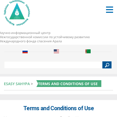
Научно-информационный центр
Межгосударственной комиссии по устойчивому развитию
Международного фонда спасения Арала
S
e
a
r
c
ESASY SAHYPA
>
TERMS AND CONDITIONS OF USE
h
Terms and Conditions of Use