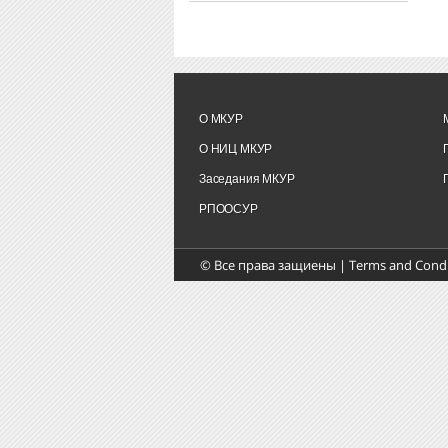
О МКУР
О НИЦ МКУР
Заседания МКУР
РПООСУР
© Все права защиены |
Terms and Condi