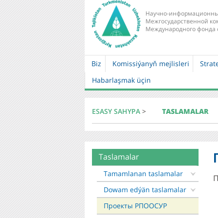
Научно-информационны
Межгосударственной ко
Международного фонда 
Biz
Komissiýanyň mejlisleri
Strat
Main
Habarlaşmak üçin
navigation
ESASY SAHYPA
>
TASLAMALAR
Taslamalar
About
mkur
Tamamlanan taslamalar
Dowam edýän taslamalar
Проекты РПООСУР