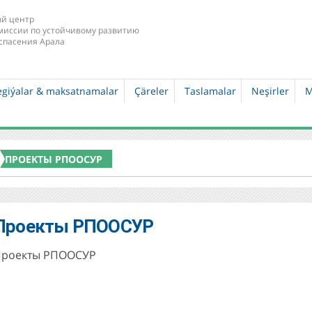
й центр
миссии по устойчивому развитию
спасения Арала
egiýalar & maksatnamalar
Çäreler
Taslamalar
Neşirler
M
ПРОЕКТЫ РПООСУР
Проекты РПООСУР
Проекты РПООСУР