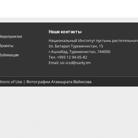
Наши контакты
Мероприятия
Национальный Институт пустынь растительного 
Ул. Битарап Туркменистан, 15
Проекты
г.Ашхабад, Туркменистан, 744000
Публикации
Тел. +993 12 94-05-82
Email: sic-icsd@sanly.tm
tions of Use
| Фотографии Атамырата Вейисова