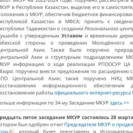
абот МКУР на 2022-2024 годы; поручено рассмотреть 
КУР в Республике Казахстан, выделив его в самостоят
оложения о МКУР, обеспечив бюджетное финансировани
еспубликой Казахстан в МФСА; принять к сведен
еспублики Таджикистан о создании
Регионального цент
ушанбе с утвержденным
Уставом
и временным дирек
збекской стороны о проведении Молодёжного эк
Центральной Азии. Также было поручено природ
ентральной Азии и структурным подразделениям МК
МКУР информацию о ходе реализации РПООСУР ЦА 
бзора
; поручено внести предложения по расширению с
НПО Центральной Азии; также поручено НИЦ МК
восстановлению информационного обеспечения д
осстановление работы
официального интернет-ресурса
ольше информации по 34-му Заседанию МКУР
здесь >>
ридцать пятое заседание МКУР
состоялось 28 марта
отором был одобрен отчет
Председателя МКУР о продел
оды
, который будет представлен в Исполнител