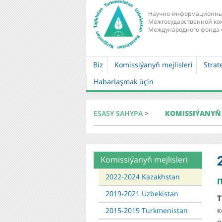
Научно-информационны
Межгосударственной ко
Международного фонда 
Biz
Komissiýanyň mejlisleri
Strat
Main
Habarlaşmak üçin
navigation
ESASY SAHYPA
>
KOMISSIÝANYŇ 
Komissiýanyň mejlisleri
About
mkur
2022-2024 Kazakhstan
П
2019-2021 Uzbekistan
Т
к
2015-2019 Turkmenistan