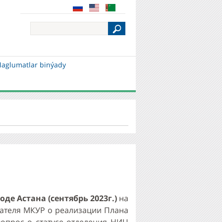
S
e
a
r
c
aglumatlar binýady
h
де Астана (сентябрь 2023г.)
на
ателя МКУР о реализации Плана