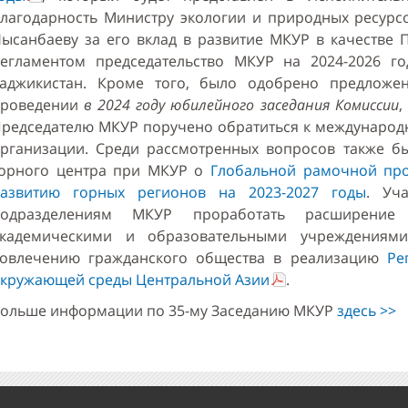
лагодарность Министру экологии и природных ресурсо
ысанбаеву за его вклад в развитие МКУР в качестве П
егламентом председательство МКУР на 2024-2026 г
аджикистан. Кроме того, было одобрено предложе
проведении
в 2024 году
юбилейного заседания Комиссии
,
редседателю МКУР поручено обратиться к международ
рганизации. Среди рассмотренных вопросов также б
орного центра при МКУР о
Глобальной рамочной про
азвитию горных регионов на 2023-2027 годы
. Уч
подразделениям МКУР проработать расширение 
академическими и образовательными учреждениям
овлечению гражданского общества в реализацию
Ре
кружающей среды Центральной Азии
.
ольше информации по 35-му Заседанию МКУР
здесь >>