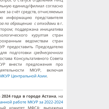
вопрос о статусе отделения НИЦ
ельную единицу/филиал согласно
е за счёт средств, отчисляемых
ию информацию представителя
ра по обращению с отходами
в г.
тором; поддержана инициатива
ологического курултая стран
оохранным ведомствам стран
УР предоставить Председателю
для подготовки
среднесрочного
остава Консультативного Совета
УР внести предложения про
еятельности МКУР, включая
 МКУР Центральной Азии
.
 2024 года в городе Астана
, на
анной работе МКУР за 2022-2024
ьный комитет МФСА; выражена