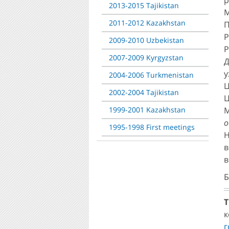
р
2013-2015 Tajikistan
М
2011-2012 Kazakhstan
П
Р
2009-2010 Uzbekistan
Р
2007-2009 Kyrgyzstan
Д
у
2004-2006 Turkmenistan
2002-2004 Tajikistan
Ц
1999-2001 Kazakhstan
о
1995-1998 First meetings
в
Б
Т
к
г