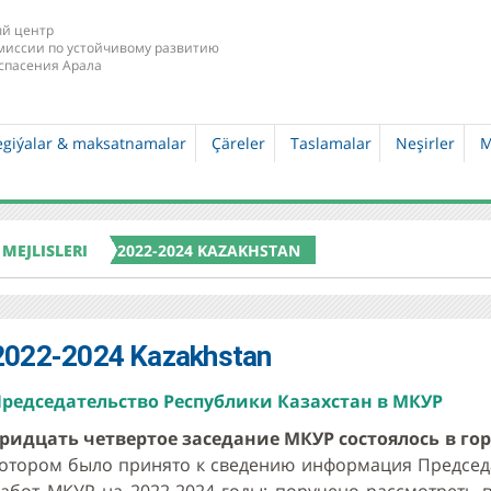
й центр
миссии по устойчивому развитию
спасения Арала
egiýalar & maksatnamalar
Çäreler
Taslamalar
Neşirler
M
MEJLISLERI
2022-2024 KAZAKHSTAN
2022-2024 Kazakhstan
редседательство Республики Казахстан в МКУР
ридцать четвертое заседание МКУР состоялось в горо
отором было принято к сведению информация Председ