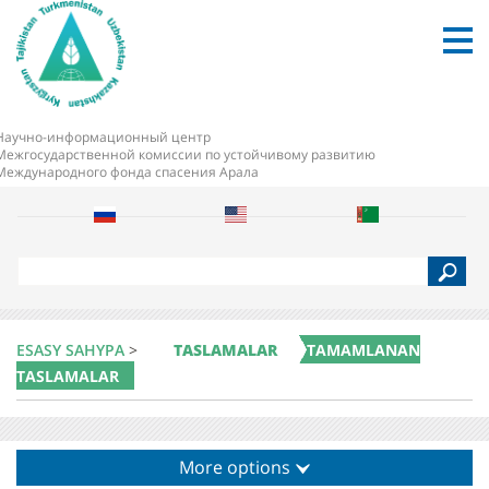
Научно-информационный центр
Межгосударственной комиссии по устойчивому развитию
Международного фонда спасения Арала
S
e
a
r
c
ESASY SAHYPA
>
TASLAMALAR
TAMAMLANAN
h
TASLAMALAR
More options