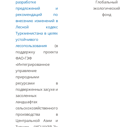
разработке
Глобальный
предложений и
экологический
рекомендаций по
фонд
внесению изменений в
Лесной кодекс
Туркменистана в целях
устойчивого
лесопользования
(в
поддержку проекта
ФАО-ГЭФ
«Интегрированное
управление
природными
ресурсами в
подверженных засухе и
засоленных
ландшафтах
сельскохозяйственного
производства в
Центральной Азии и
Турции (ИСЦАУЗР-2)»