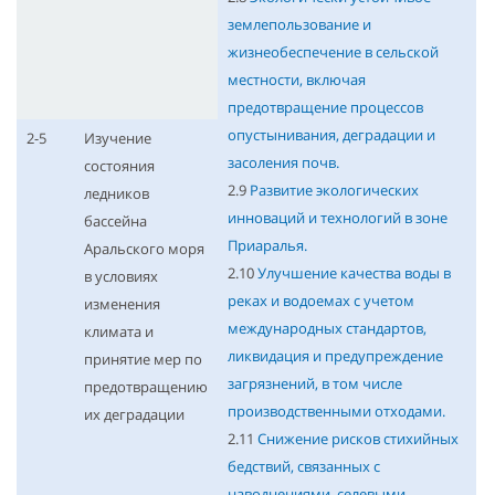
землепользование и
жизнеобеспечение в сельской
местности, включая
предотвращение процессов
опустынивания, деградации и
2-5
Изучение
засоления почв.
состояния
2.9
Развитие экологических
ледников
инноваций и технологий в зоне
бассейна
Приаралья.
Аральского моря
2.10
Улучшение качества воды в
в условиях
реках и водоемах с учетом
изменения
международных стандартов,
климата и
ликвидация и предупреждение
принятие мер по
загрязнений, в том числе
предотвращению
производственными отходами.
их деградации
2.11
Снижение рисков стихийных
бедствий, связанных с
наводнениями, селевыми