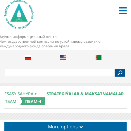
Научно-информационный центр
Межгосударственной комиссии по устойчивому развитию
Международного фонда спасения Арала
S
e
a
r
c
ESASY SAHYPA
>
STRATEGIÝALAR & MAKSATNAMALAR
h
ПБАМ
ПБАМ-4
More options