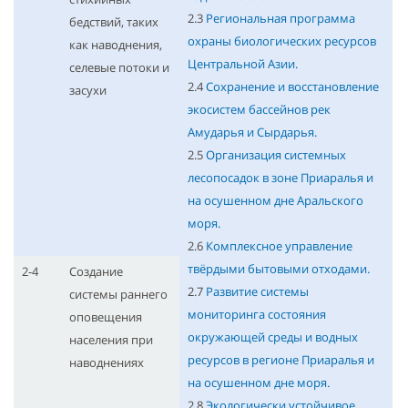
2.3
Региональная программа
бедствий, таких
охраны биологических ресурсов
как наводнения,
Центральной Азии.
селевые потоки и
2.4
Сохранение и восстановление
засухи
экосистем бассейнов рек
Амударья и Сырдарья.
2.5
Организация системных
лесопосадок в зоне Приаралья и
на осушенном дне Аральского
моря.
2.6
Комплексное управление
твёрдыми бытовыми отходами.
2-4
Создание
2.7
Развитие системы
системы раннего
мониторинга состояния
оповещения
окружающей среды и водных
населения при
ресурсов в регионе Приаралья и
наводнениях
на осушенном дне моря.
2.8
Экологически устойчивое