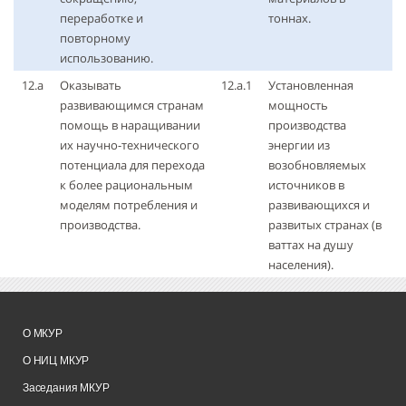
переработке и
тоннах.
повторному
использованию.
12.а
Оказывать
12.а.1
Установленная
развивающимся странам
мощность
помощь в наращивании
производства
их научно-технического
энергии из
потенциала для перехода
возобновляемых
к более рациональным
источников в
моделям потребления и
развивающихся и
производства.
развитых странах (в
ваттах на душу
населения).
О МКУР
О НИЦ МКУР
Заседания МКУР