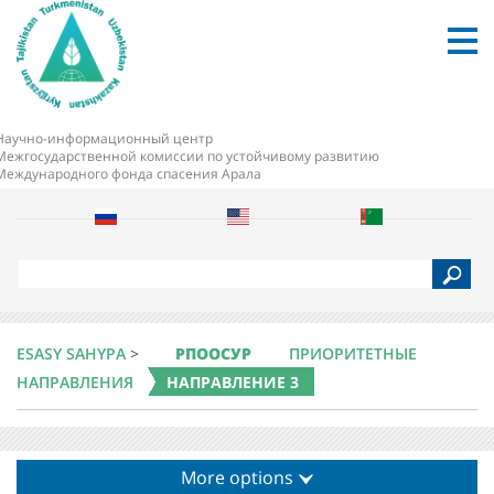
Научно-информационный центр
Межгосударственной комиссии по устойчивому развитию
Международного фонда спасения Арала
S
e
a
r
c
ESASY SAHYPA
>
РПООСУР
ПРИОРИТЕТНЫЕ
h
НАПРАВЛЕНИЯ
НАПРАВЛЕНИЕ 3
More options