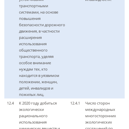
транспортными
системами, на основе
повышения
безопасности дорожного
движения, в частности
расширения
использования
общественного
транспорта, уделяя
особое внимание
нуждам тех, кто
находится в уязвимом
положении, женщин,
детей, инвалидов и
пожилых лиц.
12.4
К 2020 году добиться
12.4.1
Число сторон
экологически
международных
рационального
многосторонних
использования
экологических
химических веществ и
соглашений по