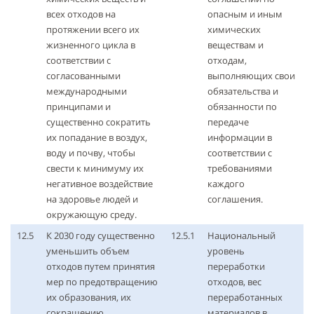
всех отходов на
опасным и иным
протяжении всего их
химических
жизненного цикла в
веществам и
соответствии с
отходам,
согласованными
выполняющих свои
международными
обязательства и
принципами и
обязанности по
существенно сократить
передаче
их попадание в воздух,
информации в
воду и почву, чтобы
соответствии с
свести к минимуму их
требованиями
негативное воздействие
каждого
на здоровье людей и
соглашения.
окружающую среду.
12.5
К 2030 году существенно
12.5.1
Национальный
уменьшить объем
уровень
отходов путем принятия
переработки
мер по предотвращению
отходов, вес
их образования, их
переработанных
сокращению,
материалов в