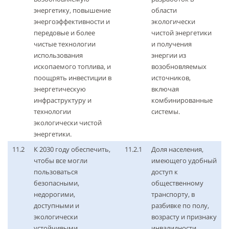
энергетику, повышение
области
энергоэффективности и
экологически
передовые и более
чистой энергетики
чистые технологии
и получения
использования
энергии из
ископаемого топлива, и
возобновляемых
поощрять инвестиции в
источников,
энергетическую
включая
инфраструктуру и
комбинированные
технологии
системы.
экологически чистой
энергетики.
11.2
К 2030 году обеспечить,
11.2.1
Доля населения,
чтобы все могли
имеющего удобный
пользоваться
доступ к
безопасными,
общественному
недорогими,
транспорту, в
доступными и
разбивке по полу,
экологически
возрасту и признаку
устойчивыми
инвалидности.