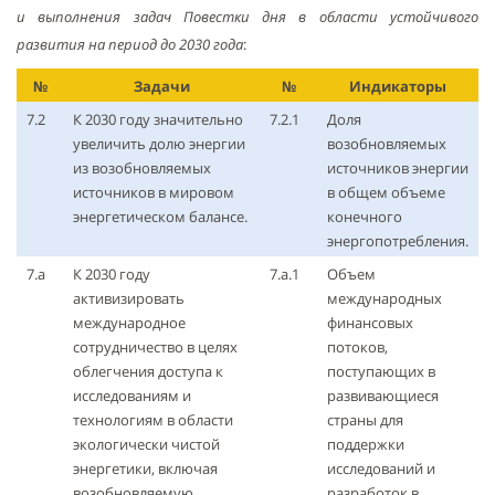
и выполнения задач Повестки дня в области устойчивого
развития на период до 2030 года
:
№
Задачи
№
Индикаторы
7.2
К 2030 году значительно
7.2.1
Доля
увеличить долю энергии
возобновляемых
из возобновляемых
источников энергии
источников в мировом
в общем объеме
энергетическом балансе.
конечного
энергопотребления.
7.a
К 2030 году
7.а.1
Объем
активизировать
международных
международное
финансовых
сотрудничество в целях
потоков,
облегчения доступа к
поступающих в
исследованиям и
развивающиеся
технологиям в области
страны для
экологически чистой
поддержки
энергетики, включая
исследований и
возобновляемую
разработок в