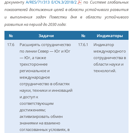
документу
A/RES/71/313 E/CN.3/2018/2
по
Системе глобальных
показателей достижения целей в области устойчивого развития
и выполнения задач Повестки дня в области устойчивого
развития на период до 2030 года
:
№
Задачи
№
Индикаторы
17.6
Расширять сотрудничество
17.6.1
Индикатор
по линии Север — Юг и Юг
международного
— Юг, а также
сотрудничества в
трехстороннее
области науки и
региональное и
технологий.
международное
сотрудничество в областях
науки, техники и инноваций
и доступ к
соответствующим
достижениям;
активизировать обмен
знаниями на взаимно
согласованных условиях, в