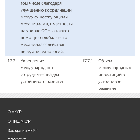
том числе благодаря
улучшению координации
между существующими
механизмами, в частности
на уровне ООН, а также с
помощью глобального
механизма содействия
передаче технологий.
17.7
Укрепление
17.7.1
Объем
международного
международных
сотрудничества для
инвестиций в
устойчивого развития.
устойчивое
развитие.
О МКУР
О НИЦ МКУР
Заседания МКУР