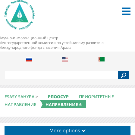
Научно-информационный центр
Межгосударственной комиссии по устойчивому развитию
Международного фонда спасения Арала
S
e
a
r
c
ESASY SAHYPA
>
РПООСУР
ПРИОРИТЕТНЫЕ
h
НАПРАВЛЕНИЯ
НАПРАВЛЕНИЕ 6
More options